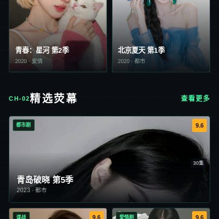
青春：星河 第2季
北京夏天 第1季
2020
·
爱情
2020
·
都市
精选荧幕
查看更多
CH-02
都市剧
9.6
30集
青岛破晓 第5季
2023
·
都市
谍战
爱情剧
9.6
9.6