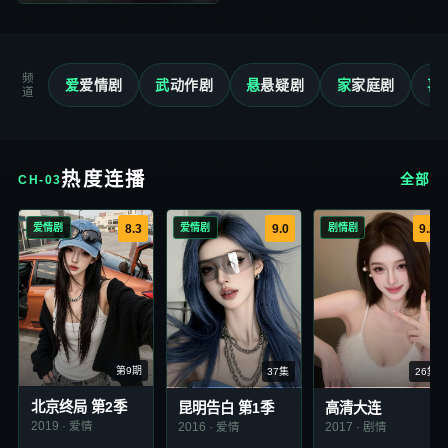
频道
爱
爱情剧
武
动作剧
悬
悬疑剧
家
家庭剧
喜
热度连播
全部
CH-03
爱情剧
爱情剧
剧情剧
8.3
9.0
9.2
第9期
37集
26集
北京终局 第2季
昆明告白 第1季
高清大连
2019
·
爱情
2016
·
爱情
2017
·
剧情