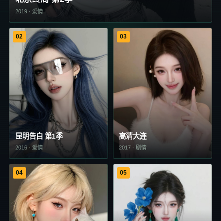
2019
·
爱情
02
03
昆明告白 第1季
高清大连
2016
·
爱情
2017
·
剧情
04
05