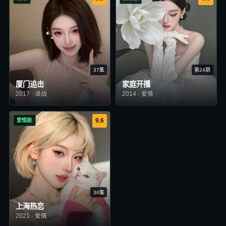
37集
第24期
厦门追击
家庭开播
2017
·
谍战
2014
·
爱情
爱情剧
9.6
36集
上海热恋
2021
·
爱情