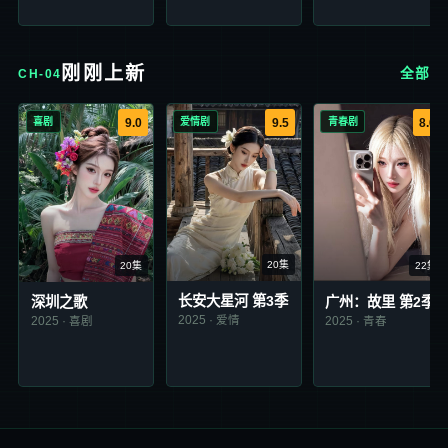
刚刚上新
全部
CH-04
喜剧
爱情剧
青春剧
9.0
9.5
8.6
20集
22集
20集
长安大星河 第3季
广州：故里 第2季
深圳之歌
2025
·
爱情
2025
·
青春
2025
·
喜剧